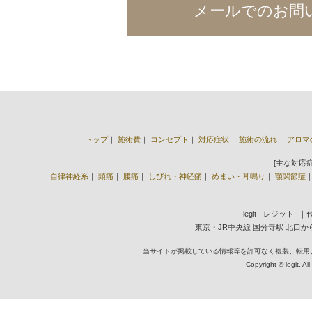
メールでのお問
トップ
｜
施術費
｜
コンセプト
｜
対応症状
｜
施術の流れ
｜
アロマ
[主な対応
自律神経系
｜
頭痛
｜
腰痛
｜
しびれ・神経痛
｜
めまい・耳鳴り
｜
顎関節症
legit - レジット 
東京・JR中央線 国分寺駅 北口から徒歩2
当サイトが掲載している情報等を許可なく複製、転用
Copyright © legit. Al