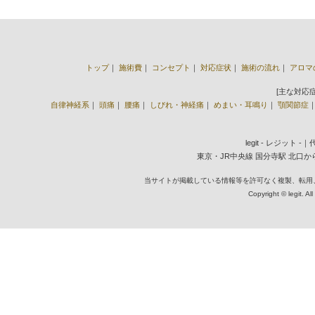
トップ
｜
施術費
｜
コンセプト
｜
対応症状
｜
施術の流れ
｜
アロマ
[主な対応
自律神経系
｜
頭痛
｜
腰痛
｜
しびれ・神経痛
｜
めまい・耳鳴り
｜
顎関節症
legit - レジット 
東京・JR中央線 国分寺駅 北口から徒歩2
当サイトが掲載している情報等を許可なく複製、転用
Copyright © legit. Al