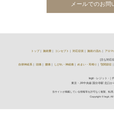
メールでのお問
トップ
｜
施術費
｜
コンセプト
｜
対応症状
｜
施術の流れ
｜
アロマ
[主な対応
自律神経系
｜
頭痛
｜
腰痛
｜
しびれ・神経痛
｜
めまい・耳鳴り
｜
顎関節症
legit - レジット 
東京・JR中央線 国分寺駅 北口から徒歩2
当サイトが掲載している情報等を許可なく複製、転用
Copyright © legit. Al