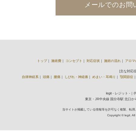
メールでのお問
トップ
｜
施術費
｜
コンセプト
｜
対応症状
｜
施術の流れ
｜
アロマ
[主な対応
自律神経系
｜
頭痛
｜
腰痛
｜
しびれ・神経痛
｜
めまい・耳鳴り
｜
顎関節症
legit - レジット 
東京・JR中央線 国分寺駅 北口から徒歩2
当サイトが掲載している情報等を許可なく複製、転用
Copyright © legit. Al