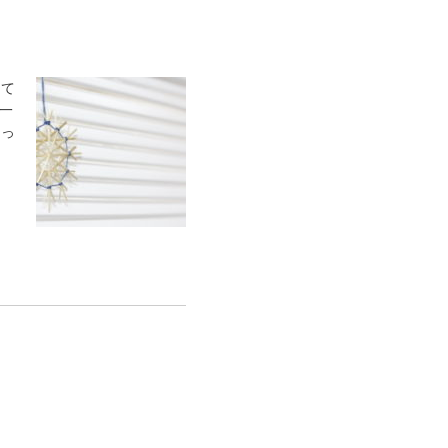
って
一
つっ