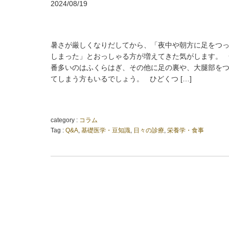
2024/08/19
暑さが厳しくなりだしてから、「夜中や朝方に足をつ
しまった」とおっしゃる方が増えてきた気がします。 
番多いのはふくらはぎ、その他に足の裏や、大腿部を
てしまう方もいるでしょう。 ひどくつ […]
category :
コラム
Tag :
Q&A
,
基礎医学・豆知識
,
日々の診療
,
栄養学・食事