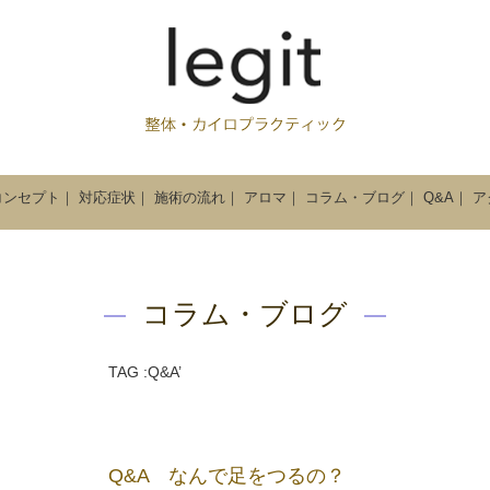
コンセプト
｜
対応症状
｜
施術の流れ
｜
アロマ
｜
コラム・ブログ
｜
Q&A
｜
ア
コラム・ブログ
TAG :Q&A’
Q&A なんで足をつるの？