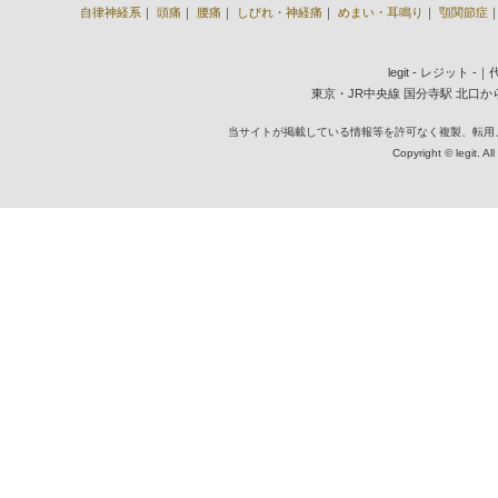
自律神経系
｜
頭痛
｜
腰痛
｜
しびれ・神経痛
｜
めまい・耳鳴り
｜
顎関節症
legit - レジット 
東京・JR中央線 国分寺駅 北口から徒歩2
当サイトが掲載している情報等を許可なく複製、転用
Copyright © legit. Al