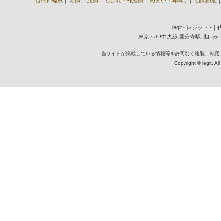
自律神経系
｜
頭痛
｜
腰痛
｜
しびれ・神経痛
｜
めまい・耳鳴り
｜
顎関節症
legit - レジット 
東京・JR中央線 国分寺駅 北口から徒歩2
当サイトが掲載している情報等を許可なく複製、転用
Copyright © legit. Al