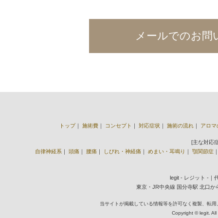
メールでのお問
トップ
｜
施術費
｜
コンセプト
｜
対応症状
｜
施術の流れ
｜
アロマ
[主な対応
自律神経系
｜
頭痛
｜
腰痛
｜
しびれ・神経痛
｜
めまい・耳鳴り
｜
顎関節症
legit - レジット 
東京・JR中央線 国分寺駅 北口から徒歩2
当サイトが掲載している情報等を許可なく複製、転用
Copyright © legit. Al