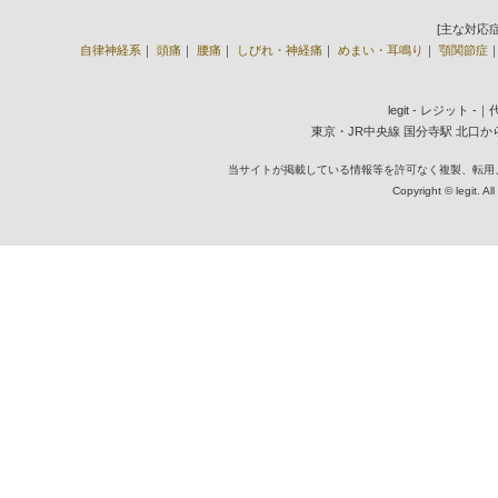
[主な対応
自律神経系
｜
頭痛
｜
腰痛
｜
しびれ・神経痛
｜
めまい・耳鳴り
｜
顎関節症
legit - レジット 
東京・JR中央線 国分寺駅 北口から徒歩2
当サイトが掲載している情報等を許可なく複製、転用
Copyright © legit. Al