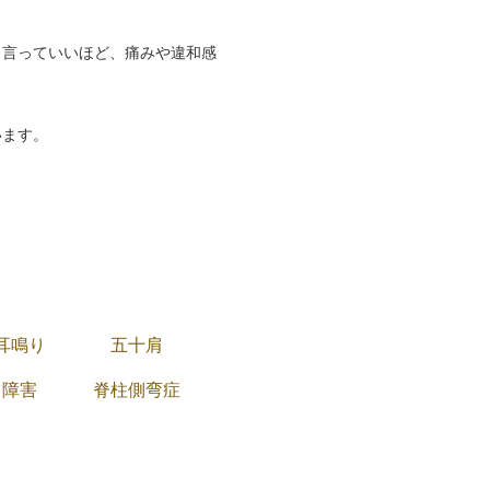
と言っていいほど、痛みや違和感
います。
耳鳴り
五十肩
ツ障害
脊柱側弯症