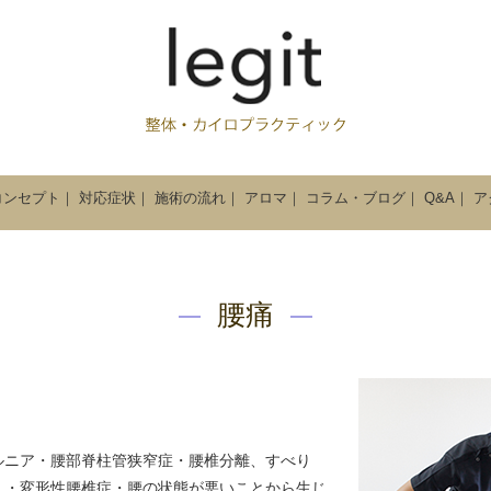
コンセプト
｜
対応症状
｜
施術の流れ
｜
アロマ
｜
コラム・ブログ
｜
Q&A
｜
ア
腰痛
ルニア・腰部脊柱管狭窄症・腰椎分離、すべり
）・変形性腰椎症・腰の状態が悪いことから生じ