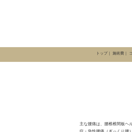
トップ
｜
施術費
｜
主な腰痛は、腰椎椎間板ヘ
症・急性腰痛（ぎっくり腰