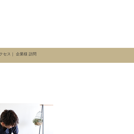
クセス
｜
企業様 訪問