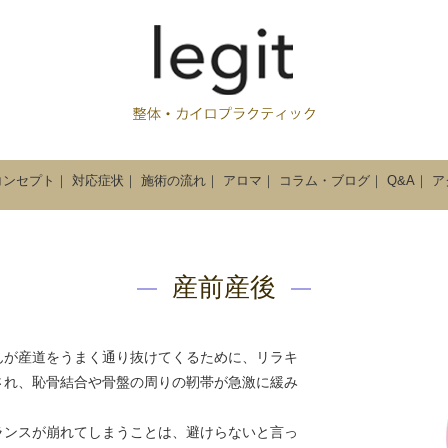
コンセプト
｜
対応症状
｜
施術の流れ
｜
アロマ
｜
コラム・ブログ
｜
Q&A
｜
ア
産前産後
んが産道をうまく通り抜けてくるために、リラキ
され、恥骨結合や骨盤の周りの靭帯が急激に緩み
ランスが崩れてしまうことは、避けらないと言っ