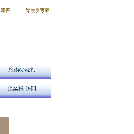
ツ障害
脊柱側弯症