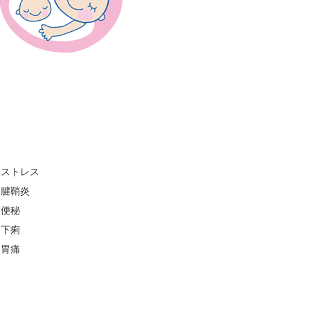
ストレス
腱鞘炎
便秘
下痢
胃痛