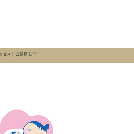
クセス
｜
企業様 訪問