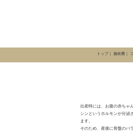
トップ
｜
施術費
｜
出産時には、お腹の赤ちゃ
シンというホルモンが分泌
ます。
そのため、産後に骨盤のバ