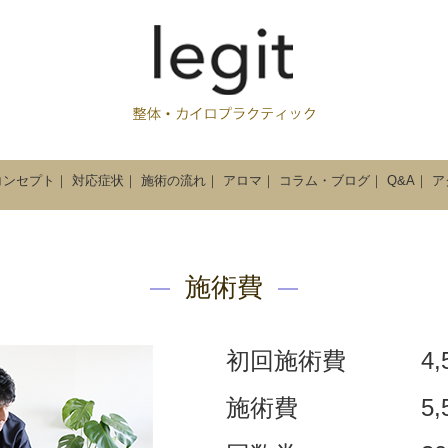
コンセプト
｜
対応症状
｜
施術の流れ
｜
アロマ
｜
コラム・ブログ
｜
Q&A
｜
ア
施術費
初回施術費
4
施術費
5