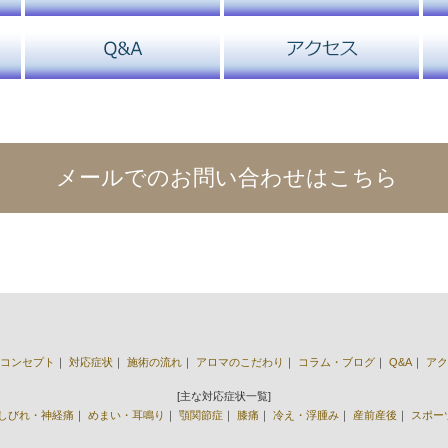
メールでのお問い合わせはこちら
コンセプト
｜
対応症状
｜
施術の流れ
｜
アロマのこだわり
｜
コラム・ブログ
｜
Q&A
｜
アク
[主な対応症状一覧]
しびれ・神経痛
｜
めまい・耳鳴り
｜
顎関節症
｜
膝痛
｜
冷え・浮腫み
｜
産前産後
｜
スポー