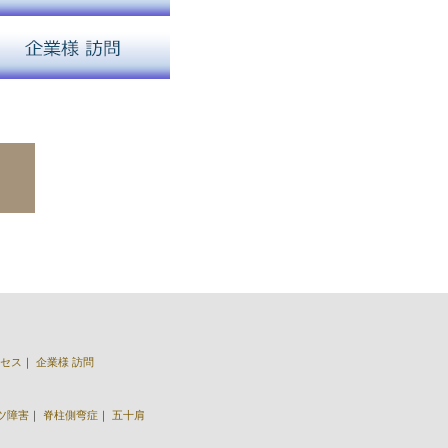
セス
｜
企業様 訪問
ツ障害
｜
脊柱側弯症
｜
五十肩