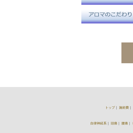
トップ
｜
施術費
｜
自律神経系
｜
頭痛
｜
腰痛
｜