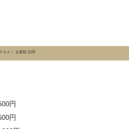
クセス
｜
企業様 訪問
,500円
,500円